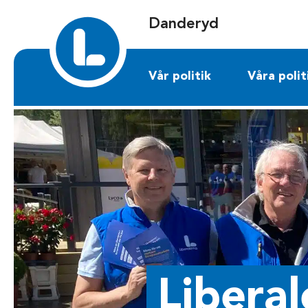
Sök på danderyd.liberalerna.se
Danderyd
Vår politik
Våra polit
Liberal