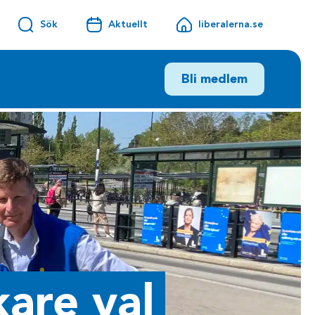
Sök
Aktuellt
liberalerna.se
Bli medlem
kare val