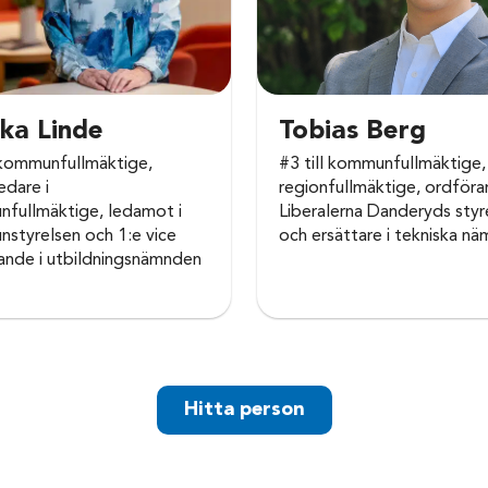
ka Linde
Tobias Berg
l kommunfullmäktige,
#3 till kommunfullmäktige, 
edare i
regionfullmäktige, ordför
fullmäktige, ledamot i
Liberalerna Danderyds styr
styrelsen och 1:e vice
och ersättare i tekniska n
ande i utbildningsnämnden
Hitta person