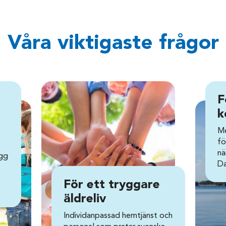
Våra viktigaste frågor
F
k
Me
fö
nä
ygg
Da
För ett tryggare
äldreliv
Individanpassad hemtjänst och