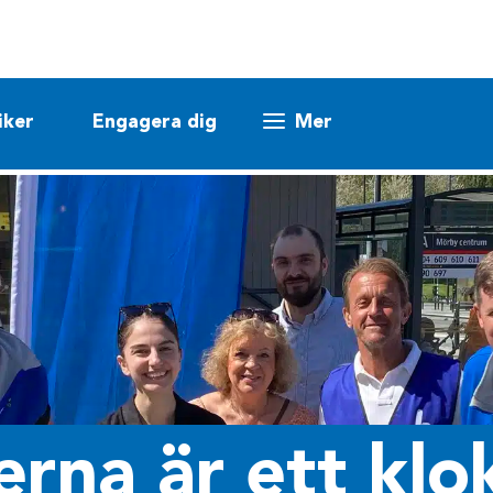
iker
Engagera dig
Mer
erna är ett klo