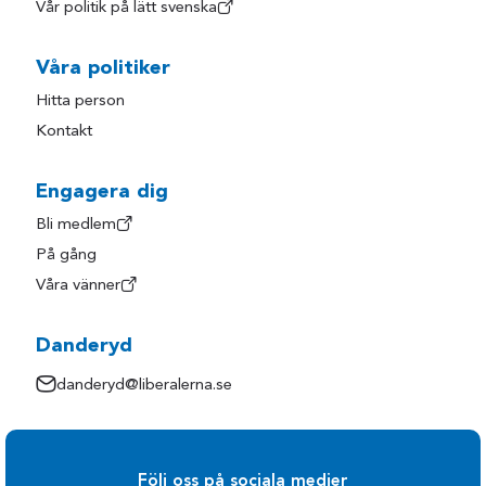
Vår politik på lätt svenska
Våra politiker
Hitta person
Kontakt
Engagera dig
Bli medlem
På gång
Våra vänner
Danderyd
danderyd@liberalerna.se
Följ oss på sociala medier