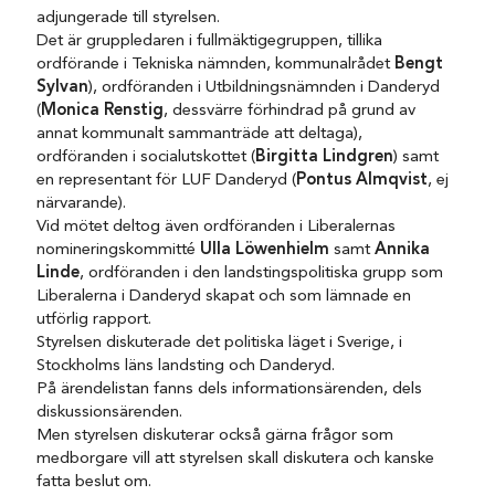
adjungerade till styrelsen.
Det är gruppledaren i fullmäktigegruppen, tillika
ordförande i Tekniska nämnden, kommunalrådet
Bengt
Sylvan
), ordföranden i Utbildningsnämnden i Danderyd
(
Monica Renstig
, dessvärre förhindrad på grund av
annat kommunalt sammanträde att deltaga),
ordföranden i socialutskottet (
Birgitta Lindgren
) samt
en representant för LUF Danderyd (
Pontus Almqvist
, ej
närvarande).
Vid mötet deltog även ordföranden i Liberalernas
nomineringskommitté
Ulla Löwenhielm
samt
Annika
Linde
, ordföranden i den landstingspolitiska grupp som
Liberalerna i Danderyd skapat och som lämnade en
utförlig rapport.
Styrelsen diskuterade det politiska läget i Sverige, i
Stockholms läns landsting och Danderyd.
På ärendelistan fanns dels informationsärenden, dels
diskussionsärenden.
Men styrelsen diskuterar också gärna frågor som
medborgare vill att styrelsen skall diskutera och kanske
fatta beslut om.