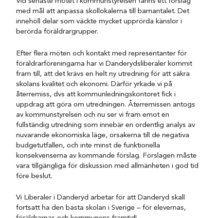
Vid senaste mötet i kommunstyrelsen fanns ett förslag
med mål att anpassa skollokalerna till barnantalet. Det
innehöll delar som väckte mycket upprörda känslor i
berörda föräldrargrupper.
Efter flera möten och kontakt med representanter för
föräldrarföreningarna har vi Danderydsliberaler kommit
fram till, att det krävs en helt ny utredning för att säkra
skolans kvalitet och ekonomi. Därför yrkade vi på
återremiss, dvs att kommunledningskontoret fick i
uppdrag att göra om utredningen. Återremissen antogs
av kommunstyrelsen och nu ser vi fram emot en
fullständig utredning som innebär en ordentlig analys av
nuvarande ekonomiska läge, orsakerna till de negativa
budgetutfallen, och inte minst de funktionella
konsekvenserna av kommande förslag. Förslagen måste
vara tillgängliga för diskussion med allmänheten i god tid
före beslut.
Vi Liberaler i Danderyd arbetar för att Danderyd skall
fortsatt ha den bästa skolan i Sverige – för elevernas,