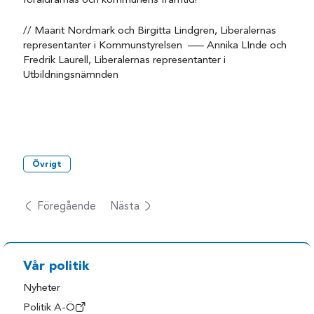
föräldrarnas och kommunens framtid!
// Maarit Nordmark och Birgitta Lindgren, Liberalernas
representanter i Kommunstyrelsen —– Annika LInde och
Fredrik Laurell, Liberalernas representanter i
Utbildningsnämnden
Övrigt
Föregående
Nästa
Vår politik
Nyheter
Politik A-Ö