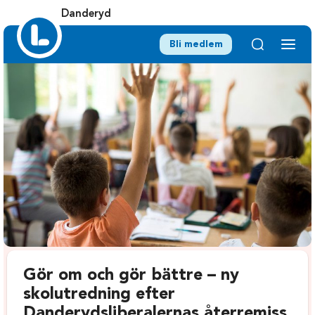
Danderyd
Bli medlem
Gör om och gör bättre – ny
skolutredning efter
Danderydsliberalernas återremiss